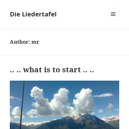
Die Liedertafel
MENU
AND
WIDGETS
Author:
mr
.. .. what is to start .. ..