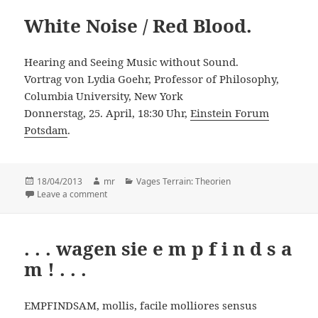
White Noise / Red Blood.
Hearing and Seeing Music without Sound.
Vortrag von Lydia Goehr, Professor of Philosophy,
Columbia University, New York
Donnerstag, 25. April, 18:30 Uhr,
Einstein Forum
Potsdam
.
Posted
18/04/2013
Author
mr
Categories
Vages Terrain: Theorien
on
Leave a comment
on White Noise / Red Blood.
. . . wagen sie e m p f i n d s a
m ! . . .
EMPFINDSAM, mollis, facile molliores sensus