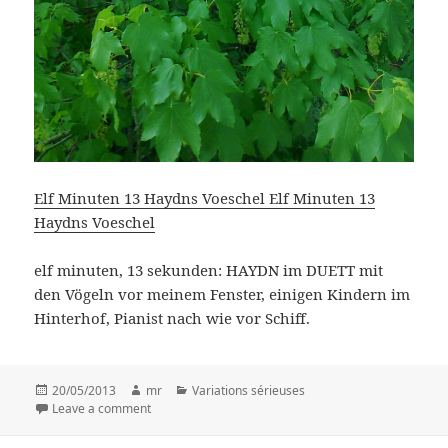
Elf Minuten 13 Haydns Voeschel Elf Minuten 13
Haydns Voeschel
elf minuten, 13 sekunden: HAYDN im DUETT mit
den Vögeln vor meinem Fenster, einigen Kindern im
Hinterhof, Pianist nach wie vor Schiff.
Posted
20/05/2013
Author
mr
Categories
Variations sérieuses
on
Leave a comment
on .. pfingstsonntag ..