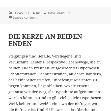
Posted
11/04/2013
Author
mr
Categories
TRISTRAMPEDIA!
on
Leave a comment
on DIALOGUE OF THE DOGS on EXTRA TAILS
DIE KERZE AN BEIDEN
ENDEN
Steigungen und Gefälle, Verstiegene und
Verunfallte, Leidens- respektive Lebenswege, die an
beiden Enden brennen, aufgeschichtet Hypothesen,
Schotterstraßen, Schotterstraßen, an deren Rändern,
das heißt Seitenstreifen, unbefestigt Ansichten zu
liegen kommen, liegenbleiben, wo sie erneut,
genauso wie der Weg, als Hypothese aufgenommen
werden können. Und es gibt viele, viele Hypothesen.
Weiß keiner und weiß keine, wo der Befragte, wo
die Befragte ist. Und “IST”, was ist das überhaupt: