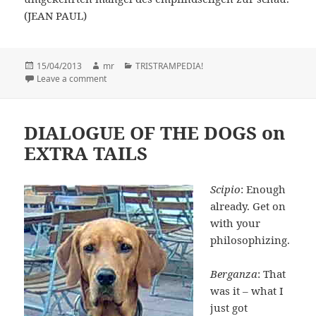
(JEAN PAUL)
Posted
15/04/2013
Author
mr
Categories
TRISTRAMPEDIA!
on
Leave a comment
on . . . wagen sie e m p f i n d s a m ! . . .
DIALOGUE OF THE DOGS on
EXTRA TAILS
Scipio
: Enough
already. Get on
with your
philosophizing.
Berganza
: That
was it – what I
just got