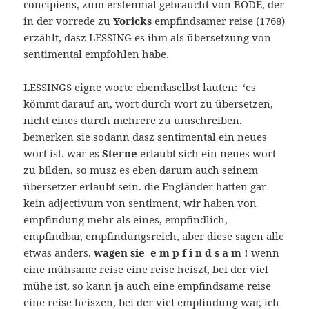
concipiens, zum erstenmal gebraucht von BODE, der
in der vorrede zu
Yoricks
empfindsamer reise (1768)
erzählt, dasz LESSING es ihm als übersetzung von
sentimental empfohlen habe.
LESSINGS eigne worte ebendaselbst lauten: ‘es
kömmt darauf an, wort durch wort zu übersetzen,
nicht eines durch mehrere zu umschreiben.
bemerken sie sodann dasz sentimental ein neues
wort ist. war es
Sterne
erlaubt sich ein neues wort
zu bilden, so musz es eben darum auch seinem
übersetzer erlaubt sein. die Engländer hatten gar
kein adjectivum von sentiment, wir haben von
empfindung mehr als eines, empfindlich,
empfindbar, empfindungsreich, aber diese sagen alle
etwas anders.
wagen sie e m p f i n d s a m !
wenn
eine mühsame reise eine reise heiszt, bei der viel
mühe ist, so kann ja auch eine empfindsame reise
eine reise heiszen, bei der viel empfindung war, ich