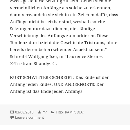
zweckgesteuerte Setzung zu sein. Geben sich die
vermeintlichen Anfänge als solche zu erkennen,
dann verwandeln sie sich in ein Zeichen dafür, dass
Anfänge nicht besetzbar sind, weshalb solche
Setzungen nur dazu dienen, die ständige
Verschiebung des Anfangs zu markieren. Diese
Tendenz durchzieht die Geschichte Tristrams, ohne
bereits deren beherrschender Aspekt zu sein.”
Schreibt Wolfgang Iser, in “Laurence Sternes
>>Tristram Shandy<<“.
KURT SCHWITTERS SCHREIBT: Das Ende ist der
Anfang jeden Endes. UND ANDERNORTS: Der
Anfang ist das Ende jeden Anfangs.
Posted
03/08/2013
Author
mr
Categories
TRISTRAMPEDIA!
on
Leave a comment
on .. .. what is to start .. ..