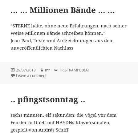
… … Millionen Bände … …
“STERNE hätte, ohne neue Erfahrungen, nach seiner
Weise Millonen Bände schreiben können.”
Jean Paul, Texte und Aufzeichnungen aus dem
unveröffentlichten Nachlass
Posted
29/07/2013
Author
mr
Categories
TRISTRAMPEDIA!
on
Leave a comment
on … … Millionen Bände … …
.. pfingstsonntag ..
sechs minuten, elf sekunden: die Vögel vor dem
Fenster in Duett mit HAYDNs Klaviersonaten,
gespielt von András Schiff