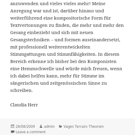
anzuwenden und vieles vieles mehr! Meine
Anregung war und ist, darüber hinaus und
weiterführend eine kompositorische Form für
Textvertonungen zu finden, die mehr und mehr den
Gesang einbezieht und sich mit neuen
Gesangstechniken – und formen auseinandersetzt,
mit professionell weiterentwickelten
Stimmgattungen und Stimmfähigkeiten. In diesem
Bereich erkenne ich bisher bei den Komponisten
eine Hemmschwelle und würde mich freuen, wenn
ich dabei helfen kann, mehr für Stimme im
sängerischen und zeitgenössischen Sinne zu
schreiben.
Claudia Herr
Posted
28/08/2009
Author
admin
Categories
Vages Terrain: Theorien
on
Leave a comment
on was Sänger sich wünschen