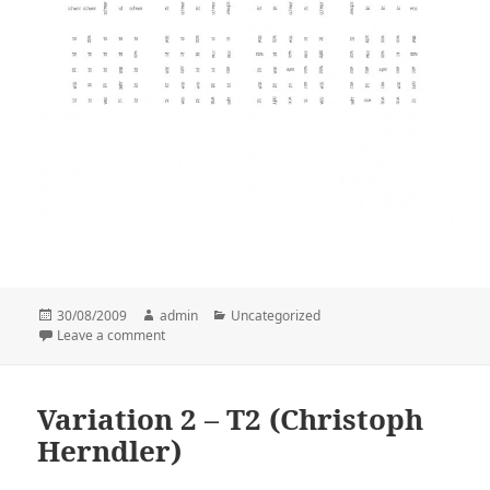
Posted
30/08/2009
Author
admin
Categories
Uncategorized
on
Leave a comment
on Variation 8 – T1 (Christoph Herndler)
Variation 2 – T2 (Christoph
Herndler)