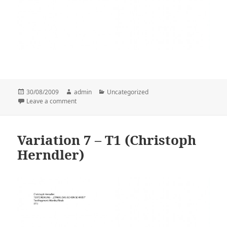
Posted
30/08/2009
Author
admin
Categories
Uncategorized
on
Leave a comment
on Variation 2 – T2 (Christoph Herndler)
Variation 7 – T1 (Christoph
Herndler)