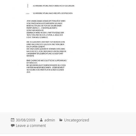
Posted
30/08/2009
Author
admin
Categories
Uncategorized
on
Leave a comment
on Thema 6 (Christoph Herndler)