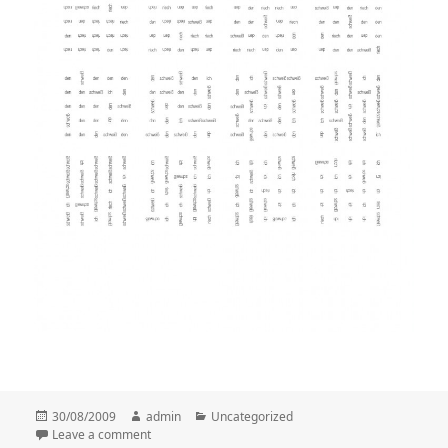
Posted
30/08/2009
Author
admin
Categories
Uncategorized
on
Leave a comment
on Variation 3 – T3 (Christoph Herndler)