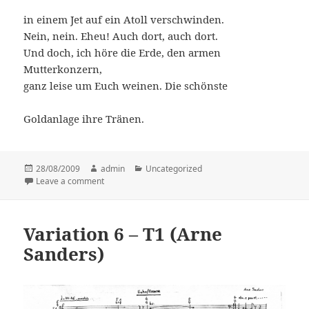
in einem Jet auf ein Atoll verschwinden.
Nein, nein. Eheu! Auch dort, auch dort.
Und doch, ich höre die Erde, den armen
Mutterkonzern,
ganz leise um Euch weinen. Die schönste
Goldanlage ihre Tränen.
Posted
28/08/2009
Author
admin
Categories
Uncategorized
on
Leave a comment
on Thema 5 (Christian Filips)
Variation 6 – T1 (Arne
Sanders)