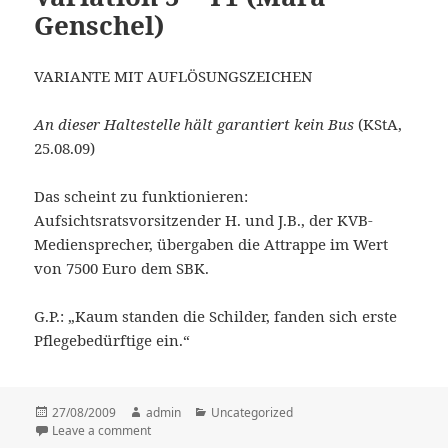
Genschel)
VARIANTE MIT AUFLÖSUNGSZEICHEN
An dieser Haltestelle hält garantiert kein Bus
(KStA,
25.08.09)
Das scheint zu funktionieren:
Aufsichtsratsvorsitzender H. und J.B., der KVB-
Mediensprecher, übergaben die Attrappe im Wert
von 7500 Euro dem SBK.
G.P.: „Kaum standen die Schilder, fanden sich erste
Pflegebedürftige ein.“
Posted
27/08/2009
Author
admin
Categories
Uncategorized
on
Leave a comment
on Variation 5 – T1 (Mara Genschel)