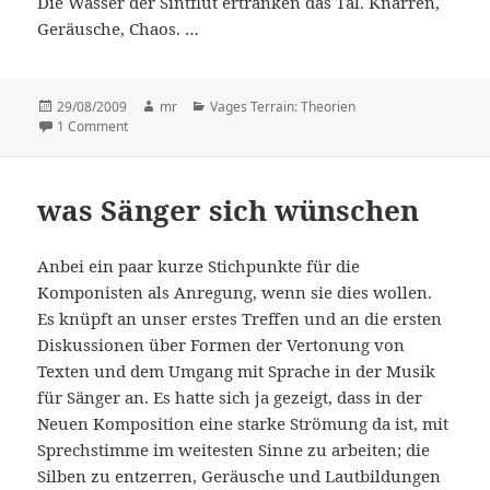
Die Wasser der Sintflut ertränken das Tal. Knarren,
Geräusche, Chaos. …
Posted
29/08/2009
Author
mr
Categories
Vages Terrain: Theorien
on
1 Comment
on .. .. ..
was Sänger sich wünschen
Anbei ein paar kurze Stichpunkte für die
Komponisten als Anregung, wenn sie dies wollen.
Es knüpft an unser erstes Treffen und an die ersten
Diskussionen über Formen der Vertonung von
Texten und dem Umgang mit Sprache in der Musik
für Sänger an. Es hatte sich ja gezeigt, dass in der
Neuen Komposition eine starke Strömung da ist, mit
Sprechstimme im weitesten Sinne zu arbeiten; die
Silben zu entzerren, Geräusche und Lautbildungen