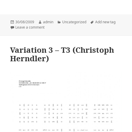
Posted
30/08/2009
Author
admin
Categories
Uncategorized
Tags
Add new tag
on
Leave a comment
on Variation 7 – T1 (Christoph Herndler)
Variation 3 – T3 (Christoph
Herndler)