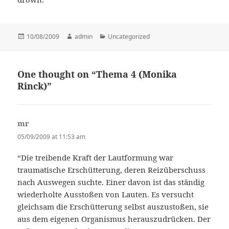
Posted
10/08/2009
Author
admin
Categories
Uncategorized
on
One thought on “Thema 4 (Monika
Rinck)”
mr
says:
05/09/2009 at 11:53 am
“Die treibende Kraft der Lautformung war
traumatische Erschütterung, deren Reizüberschuss
nach Auswegen suchte. Einer davon ist das ständig
wiederholte Ausstoßen von Lauten. Es versucht
gleichsam die Erschütterung selbst auszustoßen, sie
aus dem eigenen Organismus herauszudrücken. Der