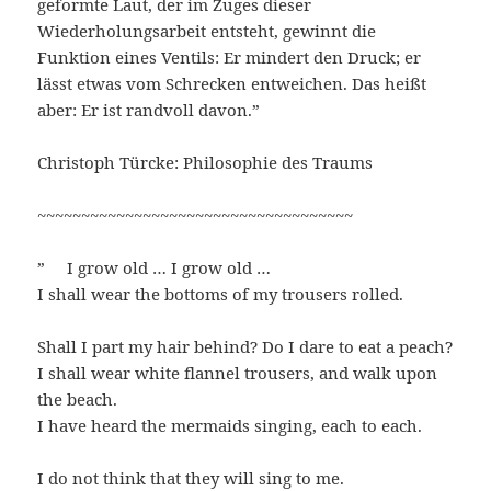
geformte Laut, der im Zuges dieser
Wiederholungsarbeit entsteht, gewinnt die
Funktion eines Ventils: Er mindert den Druck; er
lässt etwas vom Schrecken entweichen. Das heißt
aber: Er ist randvoll davon.”
Christoph Türcke: Philosophie des Traums
~~~~~~~~~~~~~~~~~~~~~~~~~~~~~~~~~~~~
” I grow old … I grow old …
I shall wear the bottoms of my trousers rolled.
Shall I part my hair behind? Do I dare to eat a peach?
I shall wear white flannel trousers, and walk upon
the beach.
I have heard the mermaids singing, each to each.
I do not think that they will sing to me.