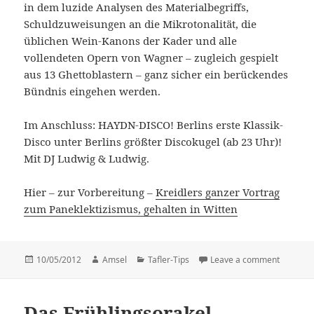
in dem luzide Analysen des Materialbegriffs,
Schuldzuweisungen an die Mikrotonalität, die
üblichen Wein-Kanons der Kader und alle
vollendeten Opern von Wagner – zugleich gespielt
aus 13 Ghettoblastern – ganz sicher ein berückendes
Bündnis eingehen werden.
Im Anschluss: HAYDN-DISCO! Berlins erste Klassik-
Disco unter Berlins größter Discokugel (ab 23 Uhr)!
Mit DJ Ludwig & Ludwig.
Hier – zur Vorbereitung –
Kreidlers ganzer Vortrag
zum Paneklektizismus, gehalten in Witten
Posted
10/05/2012
Author
Amsel
Categories
Tafler-Tips
Leave a comment
on PANE
on
Das Frühlingsorakel