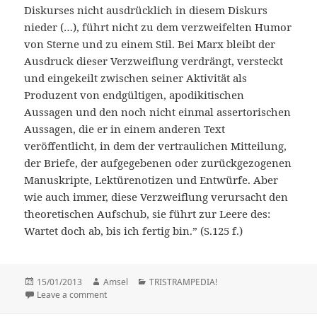
Diskurses nicht ausdrücklich in diesem Diskurs
nieder (…), führt nicht zu dem verzweifelten Humor
von Sterne und zu einem Stil. Bei Marx bleibt der
Ausdruck dieser Verzweiflung verdrängt, versteckt
und eingekeilt zwischen seiner Aktivität als
Produzent von endgültigen, apodikitischen
Aussagen und den noch nicht einmal assertorischen
Aussagen, die er in einem anderen Text
veröffentlicht, in dem der vertraulichen Mitteilung,
der Briefe, der aufgegebenen oder zurückgezogenen
Manuskripte, Lektürenotizen und Entwürfe. Aber
wie auch immer, diese Verzweiflung verursacht den
theoretischen Aufschub, sie führt zur Leere des:
Wartet doch ab, bis ich fertig bin.” (S.125 f.)
Posted
15/01/2013
Author
Amsel
Categories
TRISTRAMPEDIA!
on
Leave a comment
on Es gibt keinen Fluß (Erzählfluß) – Sterne und Marx-