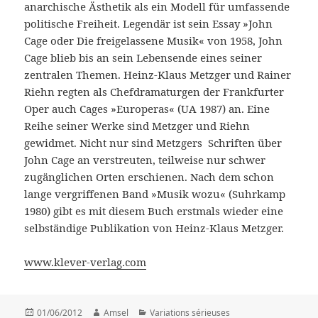
anarchische Ästhetik als ein Modell für umfassende
politische Freiheit. Legendär ist sein Essay »John
Cage oder Die freigelassene Musik« von 1958, John
Cage blieb bis an sein Lebensende eines seiner
zentralen Themen. Heinz-Klaus Metzger und Rainer
Riehn regten als Chefdramaturgen der Frankfurter
Oper auch Cages »Europeras« (UA 1987) an. Eine
Reihe seiner Werke sind Metzger und Riehn
gewidmet. Nicht nur sind Metzgers Schriften über
John Cage an verstreuten, teilweise nur schwer
zugänglichen Orten erschienen. Nach dem schon
lange vergriffenen Band »Musik wozu« (Suhrkamp
1980) gibt es mit diesem Buch erstmals wieder eine
selbständige Publikation von Heinz-Klaus Metzger.
www.klever-verlag.com
Posted
01/06/2012
Author
Amsel
Categories
Variations sérieuses