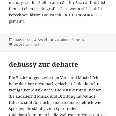
nichts gestellt.“ Stellen auch Sie Ihr Sach auf nichts!
Denn „Leben ist ein großes Fest, wenn sich’s nicht
berechnen lässt“. Das ist mit FRÜHLINGSORAKEL
gemeint.
Posted
04/05/2012
Author
Amsel
Categories
Variations sérieuses
on
Leave a comment
on Das Frühlingsorakel
debussy zur debatte
Die Beziehungen zwischen Vers und Musik? Ich
habe darüber nicht nachgedacht. Ich denke sehr
wenig über Musik nach. Die Musiker und Dichter,
die andauernd Musik und Dichtung im Munde
führen, sind für mich genauso unausstehlich wie
Sportler, die ständig vom Sport reden.
Und dann kann man ja die Wahrheit nicht sagen. Sie