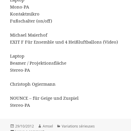
Mono-PA
Kontaktmikro
Fußschalter (on/off)
Michael Maierhof
EXIT F Für Ensemble und 4 Heißluftballons (Video)
Laptop
Beamer / Projektionsfläche
Stereo-PA
Christoph Ogiermann
NOUNCE – für Geige und Zuspiel
Stereo-PA
Posted
29/10/2012
Author
Amsel
Categories
Variations sérieuses