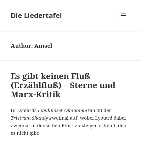
Die Liedertafel
MENU
AND
WIDGETS
Author:
Amsel
Es gibt keinen Fluß
(Erzählfluß) – Sterne und
Marx-Kritik
In Lyotards
Libidinöser Ökonomie
taucht der
Tristram Shandy z
weimal auf, wobei Lyotard dabei
zweimal in denselben Fluss zu steigen scheint, den
es nicht gibt: