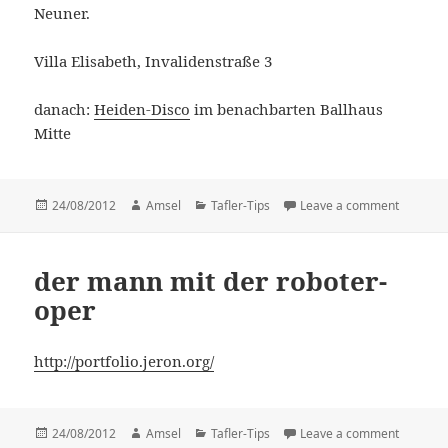
Neuner.
Villa Elisabeth, Invalidenstraße 3
danach:
Heiden-Disco
im benachbarten Ballhaus
Mitte
Posted
24/08/2012
Author
Amsel
Categories
Tafler-Tips
Leave a comment
on durch
on
der mann mit der roboter-
oper
http://portfolio.jeron.org/
Posted
24/08/2012
Author
Amsel
Categories
Tafler-Tips
Leave a comment
on der m