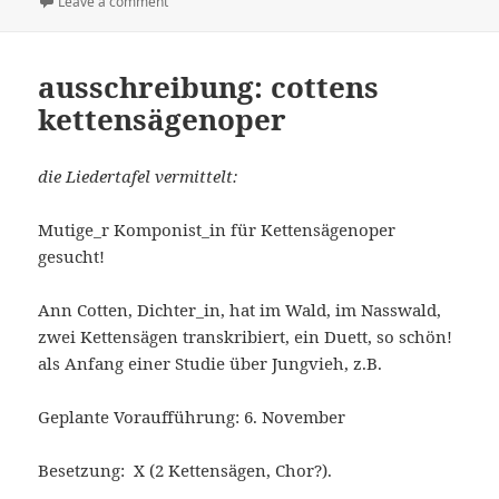
on
Leave a comment
on ALLES MUSS REIN. STOCK 11. 6.11
ausschreibung: cottens
kettensägenoper
die Liedertafel vermittelt:
Mutige_r Komponist_in für Kettensägenoper
gesucht!
Ann Cotten, Dichter_in, hat im Wald, im Nasswald,
zwei Kettensägen transkribiert, ein Duett, so schön!
als Anfang einer Studie über Jungvieh, z.B.
Geplante Voraufführung: 6. November
Besetzung: X (2 Kettensägen, Chor?).