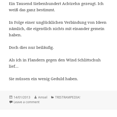
Ein Tausend Siebenhundert Achtzehn gezeugt. Ich
weiß das ganz bestimmt.
In Folge einer unglücklichen Verbindung von Ideen
nämlich, die eigentlich nichts mit einander gemein
haben.
Doch dies nur beiläufig.
Als ich in Flandern gegen den Wind Schlittschuh
lief…
Sie müssen ein wenig Geduld haben.
Posted
14/01/2013
Author
Amsel
Categories
TRISTRAMPEDIA!
on
Leave a comment
on Die unbegreifliche Schiefe (Chapter 1)