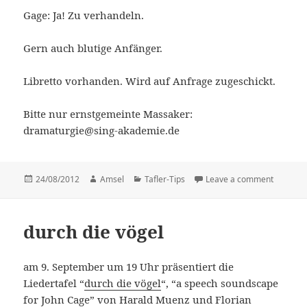
Gage: Ja! Zu verhandeln.
Gern auch blutige Anfänger.
Libretto vorhanden. Wird auf Anfrage zugeschickt.
Bitte nur ernstgemeinte Massaker:
dramaturgie@sing-akademie.de
Posted
24/08/2012
Author
Amsel
Categories
Tafler-Tips
Leave a comment
on aussc
on
durch die vögel
am 9. September um 19 Uhr präsentiert die
Liedertafel “
durch die vögel
“, “a speech soundscape
for John Cage” von Harald Muenz und Florian