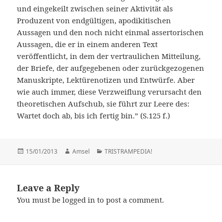
und eingekeilt zwischen seiner Aktivität als
Produzent von endgültigen, apodikitischen
Aussagen und den noch nicht einmal assertorischen
Aussagen, die er in einem anderen Text
veröffentlicht, in dem der vertraulichen Mitteilung,
der Briefe, der aufgegebenen oder zurückgezogenen
Manuskripte, Lektürenotizen und Entwürfe. Aber
wie auch immer, diese Verzweiflung verursacht den
theoretischen Aufschub, sie führt zur Leere des:
Wartet doch ab, bis ich fertig bin.” (S.125 f.)
Posted
15/01/2013
Author
Amsel
Categories
TRISTRAMPEDIA!
on
Leave a Reply
You must be
logged in
to post a comment.