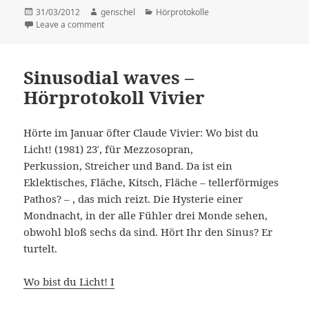
Posted
31/03/2012
Author
genschel
Categories
Hörprotokolle
on
Leave a comment
on READIO MUSIC (“schade aber ok”)
Sinusodial waves –
Hörprotokoll Vivier
Hörte im Januar öfter Claude Vivier: Wo bist du
Licht! (1981) 23′, für Mezzosopran,
Perkussion, Streicher und Band. Da ist ein
Eklektisches, Fläche, Kitsch, Fläche – tellerförmiges
Pathos? – , das mich reizt. Die Hysterie einer
Mondnacht, in der alle Fühler drei Monde sehen,
obwohl bloß sechs da sind. Hört Ihr den Sinus? Er
turtelt.
Wo bist du Licht! I