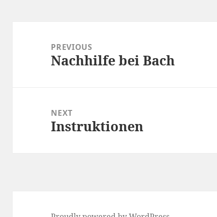
Post
navigation
PREVIOUS
Nachhilfe bei Bach
Previous
post:
NEXT
Instruktionen
Next
post:
Proudly powered by WordPress