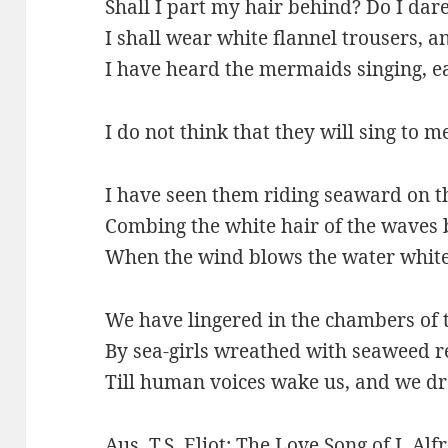
Shall I part my hair behind? Do I dare
I shall wear white flannel trousers, 
I have heard the mermaids singing, ea
I do not think that they will sing to m
I have seen them riding seaward on 
Combing the white hair of the waves
When the wind blows the water white
We have lingered in the chambers of 
By sea-girls wreathed with seaweed 
Till human voices wake us, and we d
Aus T.S. Eliot: The Love Song of J. Al