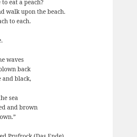
 to eat a peach?
and walk upon the beach.
ch to each.
e.
the waves
 blown back
 and black,
the sea
red and brown
rown.”
fred Prufrock (Das Ende)