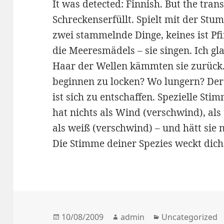
It was detected: Finnish. But the trans
Schreckenserfüllt.
Spielt mit der Stu
zwei stammelnde Dinge, keines ist Pfi
die Meeresmädels – sie singen. Ich gl
Haar der Wellen kämmten sie zurück.
beginnen zu locken? Wo lungern? De
ist sich zu entschaffen. Spezielle Stim
hat nichts als Wind (verschwind), al
als weiß (verschwind) – und hätt sie n
Die Stimme deiner Spezies weckt dic
Posted
10/08/2009
Author
admin
Categories
Uncategorized