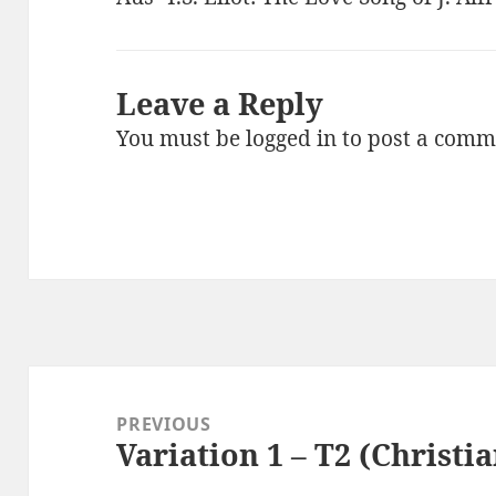
Leave a Reply
You must be
logged in
to post a comm
Post
navigation
PREVIOUS
Variation 1 – T2 (Christia
Previous
post: