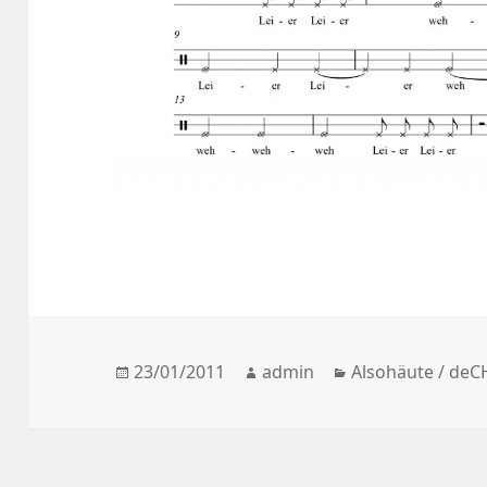
Posted
23/01/2011
Author
admin
Categories
Alsohäute / deC
on