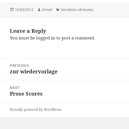
Posted
16/03/2012
Author
Amsel
Categories
Variations sérieuses
on
Leave a Reply
You must be
logged in
to post a comment.
Post
PREVIOUS
navigation
zur wiedervorlage
Previous
post:
NEXT
Prose Scores
Next
post:
Proudly powered by WordPress