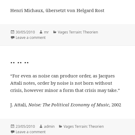
Henri Michaux, übersetzt von Helgard Rost
Posted
30/05/2010
Author
mr
Categories
Vages Terrain: Theorien
on
Leave a comment
on .. stimmen ohne stimme ..
.. .. ..
“For even as noise can produce order, as Jacques
Attali notes, order by noise is not born without
crisis, however minor a form that crisis may take.”
J. Attali,
Noise: The Political Economy of Music
, 2002
Posted
23/05/2010
Author
admin
Categories
Vages Terrain: Theorien
on
Leave a comment
on .. .. ..