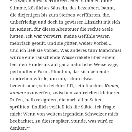
“Es waren diese verführerischen Stimmen ohne
Stimme, köstliches Säuseln, das bezaubert, bannt,
die diejenigen bis zum Sterben verführten, die,
unbefriedigt und doch in gewisser Hinsicht mit sich
im Reinen, für dieses Abenteuer die rechte Seele
hatten. Ich war verwirrt, meine Gefühle waren
mehrfach geteilt. Und sie glitten weiter vorbei …
und ich ließ sie vorbei. Was anderes tun? Manchmal
wurde eine rauschende Wasserrakete über einem
leichten Hindernis auf ganz natürliche Weise vage,
perlmuttene Form, Phantom, das sich behende
umdrehen würde, um mir, schon etwas
bedeutsamer, sein leichtes f-ft, sein feuchtes
Komm,
komm
zuzuwerfen, zwischen zahlreichen kleineren
Rufen, halb resigniert, die nach allen Seiten
sprühten. Endlich verließ ich die Stätte. Ich fragte
mich: Wenn von weitem irgendein Schweizer mich
beobachtet, zu dieser späten Stunde, was wird er
denken?”