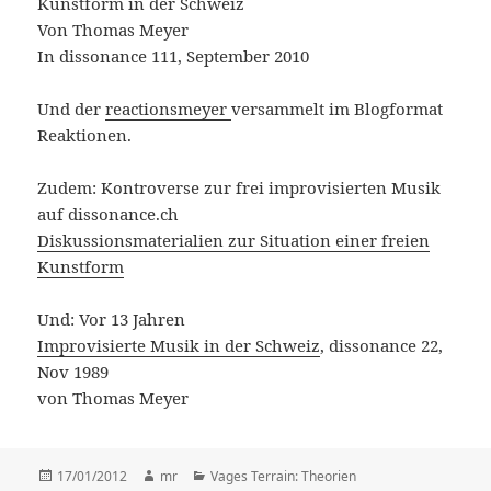
Kunstform in der Schweiz
Von Thomas Meyer
In dissonance 111, September 2010
Und der
reactionsmeyer
versammelt im Blogformat
Reaktionen.
Zudem: Kontroverse zur frei improvisierten Musik
auf dissonance.ch
Diskussionsmaterialien zur Situation einer freien
Kunstform
Und: Vor 13 Jahren
Improvisierte Musik in der Schweiz
, dissonance 22,
Nov 1989
von Thomas Meyer
Posted
17/01/2012
Author
mr
Categories
Vages Terrain: Theorien