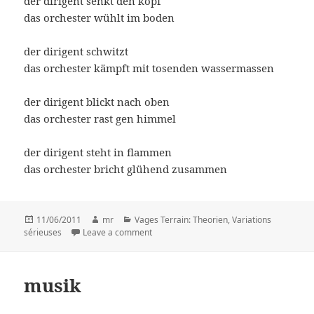
der dirigent senkt den kopf
das orchester wühlt im boden
der dirigent schwitzt
das orchester kämpft mit tosenden wassermassen
der dirigent blickt nach oben
das orchester rast gen himmel
der dirigent steht in flammen
das orchester bricht glühend zusammen
Posted
11/06/2011
Author
mr
Categories
Vages Terrain: Theorien
,
Variations
sérieuses
on
Leave a comment
on ernst jandl: das fanatische orchester
musik