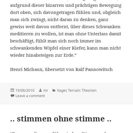
aufgrund dieser bizarren und prächtigen Bewegung
dort oben, sich davongetragen fühlen und, obgleich
man sich zwingt, nicht daran zu denken, ganz
gewiss weit davon entfernt, über dieses Schwanken
meditieren zu wollen, ist man ohne Unterlass damit
beschäftigt, fühlt man sich noch immer im
schwankenden Wipfel einer Kiefer, kann man nicht
wieder hinabsteigen zur Erde.”
Henri Michaux, übersetzt von Ralf Pannowitsch
Posted
19/06/2010
Author
mr
Categories
Vages Terrain: Theorien
on
Leave a comment
on RATSCHLAG, DIE KIEFERN BETREFFEND
.. stimmen ohne stimme ..