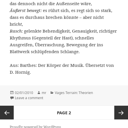
das dennoch nicht die Außenseite wäre,
Äußerst bewegt:
es rührt sich, es regt sich so stark,
dass es durchaus brechen könnte – aber nicht
bric
ht,
Rasch:
gelenkte Behendigkeit, Genauigkeit, richtiger
Rhythmus (Gegenteil der Hast), schnelles
Ausgreifen, Überraschung, Bewegung der ins
Blattwerk schlüpfenden Schlange.
Aus: Barthes: Der Körper der Musik. Übersetzt von
D. Hornig.
Posted
02/01/2010
Author
mr
Categories
Vages Terrain: Theorien
on
Leave a comment
on .. .. ..
Posts
PAGE
2
navigation
Previous
Next
Proudly powered by WordPress