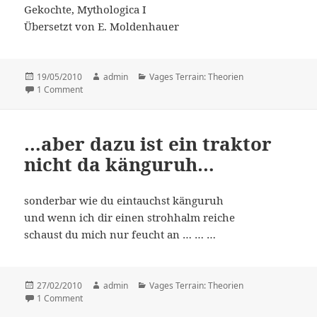
Gekochte, Mythologica I
Übersetzt von E. Moldenhauer
Posted
19/05/2010
Author
admin
Categories
Vages Terrain: Theorien
on
1 Comment
on .. fallen und klettern ..
…aber dazu ist ein traktor
nicht da känguruh…
sonderbar wie du eintauchst känguruh
und wenn ich dir einen strohhalm reiche
schaust du mich nur feucht an … … …
Posted
27/02/2010
Author
admin
Categories
Vages Terrain: Theorien
on
1 Comment
on …aber dazu ist ein traktor nicht da känguruh…