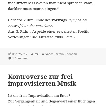
modifizieren: >>Wovon man nicht sprechen kann,
darüber muss man<< singen.”
Gerhard Rühm: Ende des
vortrags
.
Symposion
>>zweifel an der sprache<<
Aus G. Rühm: Aspekte einer erweiterten Poetik.
Vorlesungen und Aufsätze. 2008. Seite 79
Posted
05/02/2012
Author
mr
Categories
Vages Terrain: Theorien
on
1 Comment
on .. .. ..
Kontroverse zur frei
improvisierten Musik
Ist die freie Improvisation am Ende?
Zur Vergangenheit und Gegenwart einer flüchtigen