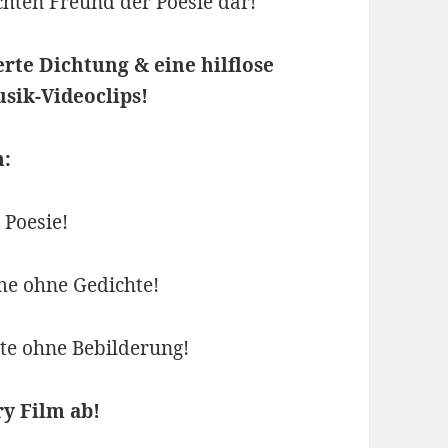
echten Freund der Poesie dar!
erte Dichtung & eine hilflose
ik-Videoclips!
:
 Poesie!
me ohne Gedichte!
te ohne Bebilderung!
y Film ab!