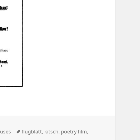
euses
Tags
flugblatt
,
kitsch
,
poetry film
,