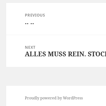
Post
navigation
PREVIOUS
.. ..
Previous
post:
NEXT
ALLES MUSS REIN. STOCK
Next
post:
Proudly powered by WordPress