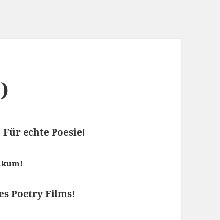
)
 Für echte Poesie!
likum!
s Poetry Films!