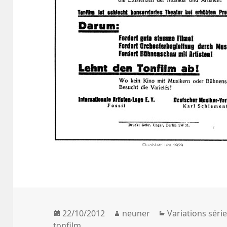
Posted
22/10/2012
Author
neuner
Categories
Variations séri
tonfilm
on